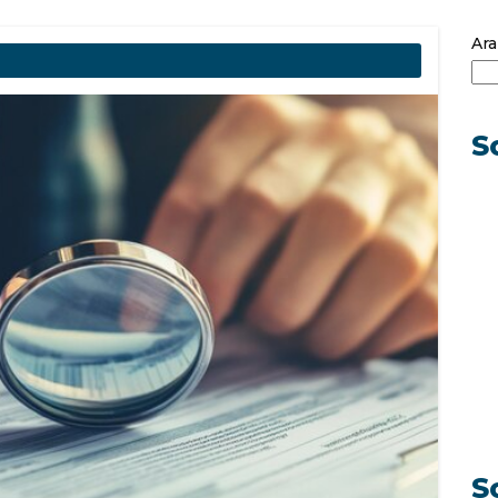
Ara
S
S