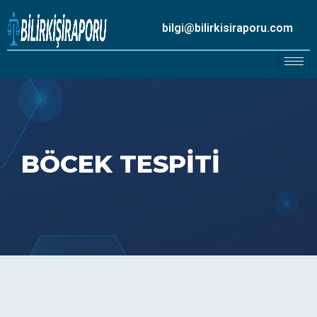
bilgi@bilirkisiraporu.com
BÖCEK TESPITI