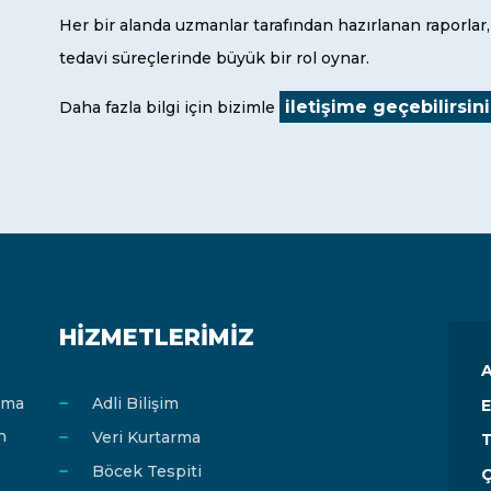
Her bir alanda uzmanlar tarafından hazırlanan raporla
tedavi süreçlerinde büyük bir rol oynar.
iletişime geçebilirsin
Daha fazla bilgi için bizimle
HIZMETLERIMIZ
A
rma
Adli Bilişim
E
n
Veri Kurtarma
T
Böcek Tespiti
Ç