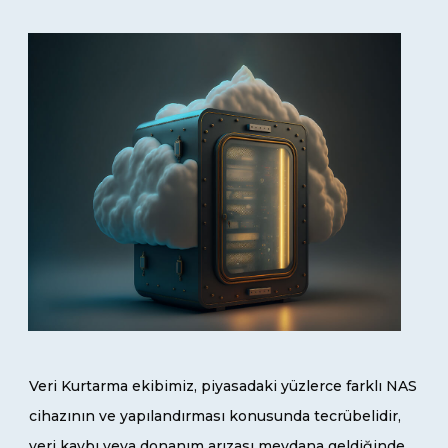
Veri Kurtarma ekibimiz, piyasadaki yüzlerce farklı NAS
cihazının ve yapılandırması konusunda tecrübelidir,
veri kaybı veya donanım arızası meydana geldiğinde