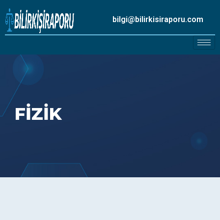
bilgi@bilirkisiraporu.com
FİZİK